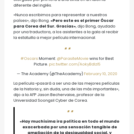
diferente del inglés.
«Nunca escribimos para representar a nuestros
países», dijo Bong.
«Pero este es el primer Óscar
para Corea del Sur. Gracias»
, dijo Bong, ayudado
por una traductora, a los asistentes a la gala al recibir
la estatuilla a mejor película internacional.
#Oscars
Moment:
@ParasiteMovie
wins for Best
Picture.
pic.twitter.com/AokyBdIzl5
— The Academy (@TheAcademy)
February 10, 2020
La película «pasará a ser una de las mejores películas
de la historia y, sin duda, una de las más importantes»,
dijo a la AFP Jason Bechervaise, profesor de la
Universidad Soongsil Cyber de Corea.
«Hay muchísima ira política en todo el mundo
exacerbada por una sensación tangible de
ampliación de la desigualdad social, y