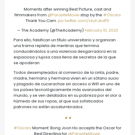
Moments after winning Best Picture, cast and
filmmakers from
@ParasiteMovie
stop by the
#Oscars
Thank You Cam.
pic.twitter.com/ckyhJkvIFD
— The Academy (@TheAcademy)
February 10, 2020
Para ello, falsifican un título universitario y organizan
una trama repleta de mentiras que termina
conduciéndolos a una violencia desgarradora en la
espaciosa y lujosa casa llena de secretos de la que
se apoderan.
Todos desempleados al comienzo de la cinta, padre,
madre, hermano y hermana viven en un sótano sucio
y plagado de cucarachas sin acceso a WiFi en uno de
los países tecnológicamente más avanzados del
mundo, y se ven delatados en su pobreza por el olor a
húmedo de sus ropas, al que sus sofisticados
patrones no están acostumbrados.
#Oscars
Moment: Bong Joon Ho accepts the Oscar for
Best Directing for
@ParasiteMovie
.