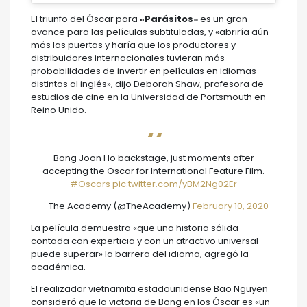
El triunfo del Óscar para
«Parásitos»
es un gran
avance para las películas subtituladas, y «abriría aún
más las puertas y haría que los productores y
distribuidores internacionales tuvieran más
probabilidades de invertir en películas en idiomas
distintos al inglés», dijo Deborah Shaw, profesora de
estudios de cine en la Universidad de Portsmouth en
Reino Unido.
Bong Joon Ho backstage, just moments after
accepting the Oscar for International Feature Film.
#Oscars
pic.twitter.com/yBM2Ng02Er
— The Academy (@TheAcademy)
February 10, 2020
La película demuestra «que una historia sólida
contada con experticia y con un atractivo universal
puede superar» la barrera del idioma, agregó la
académica.
El realizador vietnamita estadounidense Bao Nguyen
consideró que la victoria de Bong en los Óscar es «un