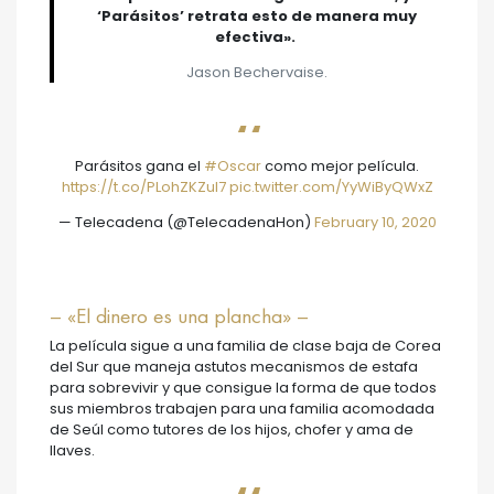
‘Parásitos’ retrata esto de manera muy
efectiva».
Jason Bechervaise.
Parásitos gana el
#Oscar
como mejor película.
https://t.co/PLohZKZul7
pic.twitter.com/YyWiByQWxZ
— Telecadena (@TelecadenaHon)
February 10, 2020
– «El dinero es una plancha» –
La película sigue a una familia de clase baja de Corea
del Sur que maneja astutos mecanismos de estafa
para sobrevivir y que consigue la forma de que todos
sus miembros trabajen para una familia acomodada
de Seúl como tutores de los hijos, chofer y ama de
llaves.