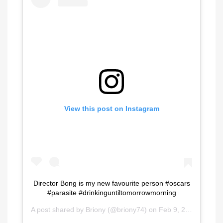
View this post on Instagram
Director Bong is my new favourite person #oscars
#parasite #drinkinguntiltomorrowmorning
A post shared by
Briony
(@briony74) on
Feb 9, 2020 at 9:02pm PST