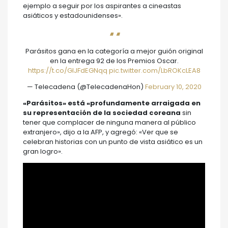
ejemplo a seguir por los aspirantes a cineastas
asiáticos y estadounidenses».
Parásitos gana en la categoría a mejor guión original
en la entrega 92 de los Premios Oscar.
https://t.co/GlJFdEGNqq
pic.twitter.com/LbROKcLEA8
— Telecadena (@TelecadenaHon)
February 10, 2020
«Parásitos» está «profundamente arraigada en
su representación de la sociedad coreana
sin
tener que complacer de ninguna manera al público
extranjero», dijo a la AFP, y agregó: «Ver que se
celebran historias con un punto de vista asiático es un
gran logro».