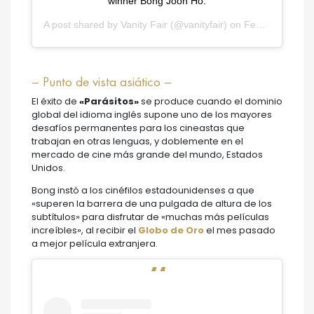
winner Bong Joon Ho.
A post shared by
Vanity Fair
(@vanityfair) on
Feb 9, 2020 at 8:31pm PST
– Punto de vista asiático –
El éxito de
«Parásitos»
se produce cuando el dominio
global del idioma inglés supone uno de los mayores
desafíos permanentes para los cineastas que
trabajan en otras lenguas, y doblemente en el
mercado de cine más grande del mundo, Estados
Unidos.
Bong instó a los cinéfilos estadounidenses a que
«superen la barrera de una pulgada de altura de los
subtítulos» para disfrutar de «muchas más películas
increíbles», al recibir el
Globo de Oro
el mes pasado
a mejor película extranjera.